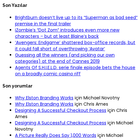
Son Yazılar
Brightburn doesn’t live up to its “Superman as bad seed”
premise in the final trailer
iZombie’s “Dot Zom” introduces even more new
characters – but at least Blaine’s back
‘Avengers: Endgame’ shattered box-office records, but
it could fall short of overthrowing ‘Avatar’
Guessing all the winners (and picking our own
categories) at the end of Cannes 2019
Agents Of S.H.I.E.L.D. serie finale episode bets the house
on a broadly comic casino riff
Son yorumlar
Why Elston Branding Works
için
Michael Novotny
Why Elston Branding Works
için
Chris Ames
Designing A Successful Checkout Process
için
Chris
Ames
Designing A Successful Checkout Process
için
Michael
Novotny
A Picture Really Does Say 1,000 Words
için
Michael