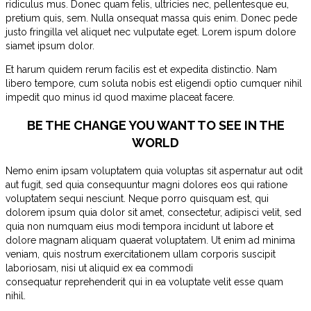
ridiculus mus. Donec quam felis, ultricies nec, pellentesque eu,
pretium quis, sem. Nulla onsequat massa quis enim. Donec pede
justo fringilla vel aliquet nec vulputate eget. Lorem ispum dolore
siamet ipsum dolor.
Et harum quidem rerum facilis est et expedita distinctio. Nam
libero tempore, cum soluta nobis est eligendi optio cumquer nihil
impedit quo minus id quod maxime placeat facere.
BE THE CHANGE YOU WANT TO SEE IN THE
WORLD
Nemo enim ipsam voluptatem quia voluptas sit aspernatur aut odit
aut fugit, sed quia consequuntur magni dolores eos qui ratione
voluptatem sequi nesciunt. Neque porro quisquam est, qui
dolorem ipsum quia dolor sit amet, consectetur, adipisci velit, sed
quia non numquam eius modi tempora incidunt ut labore et
dolore magnam aliquam quaerat voluptatem. Ut enim ad minima
veniam, quis nostrum exercitationem ullam corporis suscipit
laboriosam, nisi ut aliquid ex ea commodi
consequatur reprehenderit qui in ea voluptate velit esse quam
nihil.