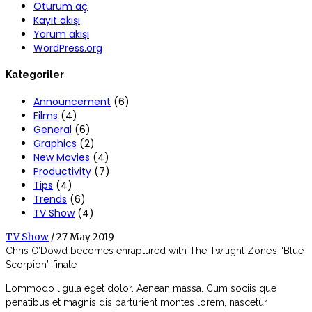
Oturum aç
Kayıt akışı
Yorum akışı
WordPress.org
Kategoriler
Announcement
(6)
Films
(4)
General
(6)
Graphics
(2)
New Movies
(4)
Productivity
(7)
Tips
(4)
Trends
(6)
TV Show
(4)
TV Show
/ 27 May 2019
Chris O’Dowd becomes enraptured with The Twilight Zone’s “Blue
Scorpion” finale
Lommodo ligula eget dolor. Aenean massa. Cum sociis que
penatibus et magnis dis parturient montes lorem, nascetur