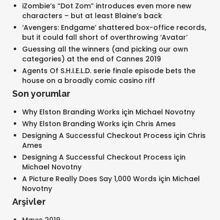
iZombie’s “Dot Zom” introduces even more new
characters – but at least Blaine’s back
‘Avengers: Endgame’ shattered box-office records,
but it could fall short of overthrowing ‘Avatar’
Guessing all the winners (and picking our own
categories) at the end of Cannes 2019
Agents Of S.H.I.E.L.D. serie finale episode bets the
house on a broadly comic casino riff
Son yorumlar
Why Elston Branding Works
için
Michael Novotny
Why Elston Branding Works
için
Chris Ames
Designing A Successful Checkout Process
için
Chris
Ames
Designing A Successful Checkout Process
için
Michael Novotny
A Picture Really Does Say 1,000 Words
için
Michael
Novotny
Arşivler